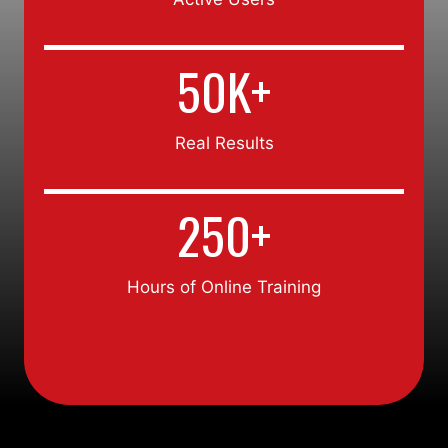
5
50K+
0
K
+
Real Results
2
250+
5
0
+
Hours of Online Training