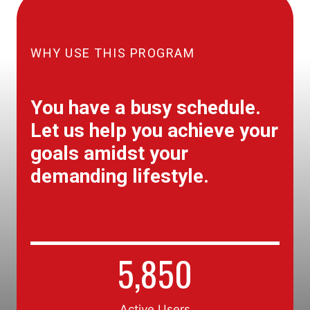
WHY USE THIS PROGRAM
You have a busy schedule.
Let us help you achieve your
goals amidst your
demanding lifestyle.
5
5,850
8
5
0
Active Users